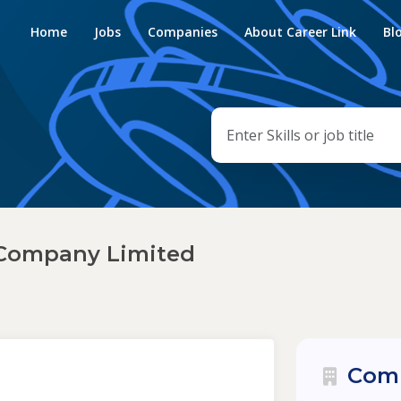
Home
Jobs
Companies
About Career Link
Bl
 Company Limited
Comp