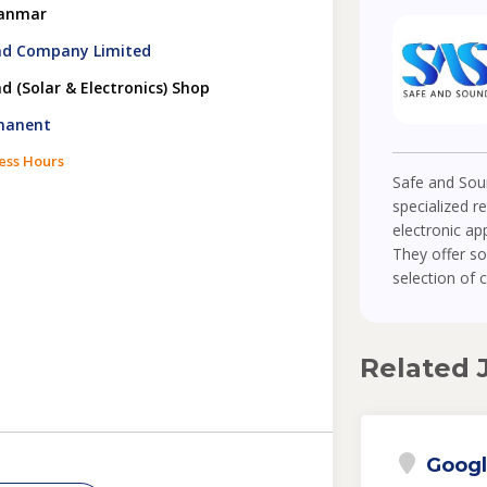
yanmar
nd Company Limited
 (Solar & Electronics) Shop
rmanent
ess Hours
Safe and Soun
specialized r
electronic a
They offer so
selection of 
Related 
Googl