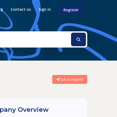
og
Contact us
Sign in
Register
Job is expired
any Overview