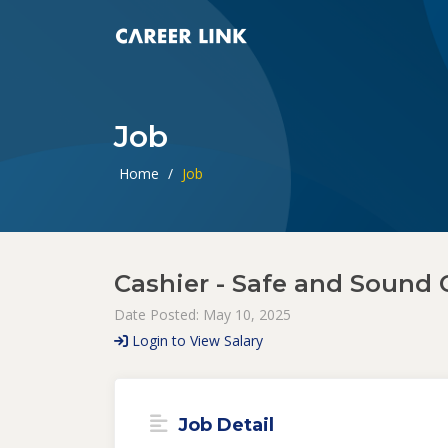
Job
Home
/
Job
Cashier - Safe and Sound
Date Posted: May 10, 2025
Login to View Salary
Job Detail