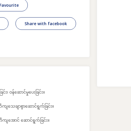
Favourite
Share with facebook
င်း၊ ဝန်ဆောင်မှုပေးခြင်း။
ို တိကျသေချာစွာဆောင်ရွက်ခြင်း။
တိကျအောင် ဆောင်ရွက်ခြင်း။