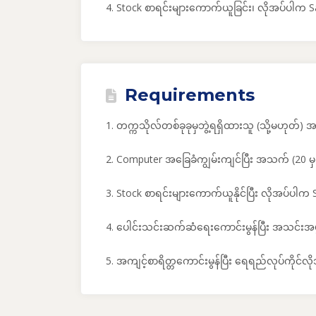
4. Stock စာရင်းများကောက်ယူခြင်း၊ လိုအပ်ပါက Sal
Requirements
1. တက္ကသိုလ်တစ်ခုခုမှဘွဲ့ရရှိထားသူ (သို့မဟုတ်
2. Computer အခြေခံကျွမ်းကျင်ပြီး အသက် (20 မှ
3. Stock စာရင်းများကောက်ယူနိုင်ပြီး လိုအပ်ပါက S
4. ပေါင်းသင်းဆက်ဆံရေးကောင်းမွန်ပြီး အသင်းအဖွဲ့
5. အကျင့်စာရိတ္တကောင်းမွန်ပြီး ရေရည်လုပ်ကိုင်လိ