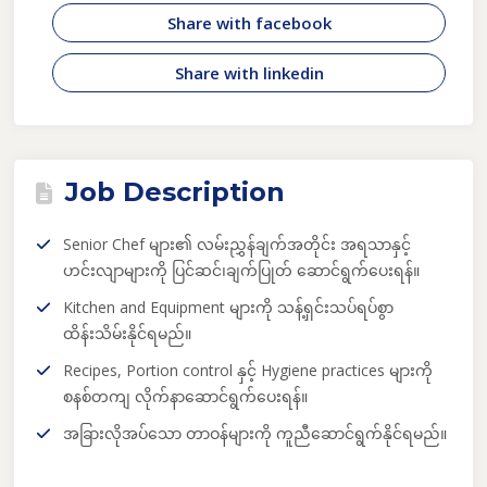
Share with facebook
Share with linkedin
Job Description
Senior Chef များ၏ လမ်းညွှန်ချက်အတိုင်း အရသာနှင့်
ဟင်းလျာများကို ပြင်ဆင်၊ချက်ပြုတ် ဆောင်ရွက်ပေးရန်။
Kitchen and Equipment များကို သန့်ရှင်းသပ်ရပ်စွာ
ထိန်းသိမ်းနိုင်ရမည်။
Recipes, Portion control နှင့် Hygiene practices များကို
စနစ်တကျ လိုက်နာဆောင်ရွက်ပေးရန်။
အခြားလိုအပ်သော တာဝန်များကို ကူညီဆောင်ရွက်နိုင်ရမည်။