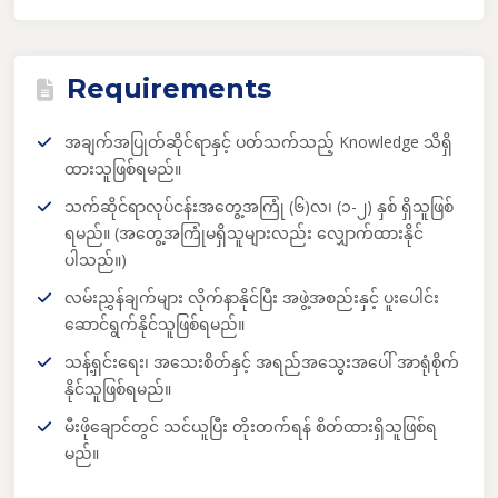
Requirements
အချက်အပြုတ်ဆိုင်ရာနှင့် ပတ်သက်သည့် Knowledge သိရှိ
ထားသူဖြစ်ရမည်။
သက်ဆိုင်ရာလုပ်ငန်းအတွေ့အကြုံ (၆)လ၊ (၁-၂) နှစ် ရှိသူဖြစ်
ရမည်။ (အတွေ့အကြုံမရှိသူများလည်း လျှောက်ထားနိုင်
ပါသည်။)
လမ်းညွှန်ချက်များ လိုက်နာနိုင်ပြီး အဖွဲ့အစည်းနှင့် ပူးပေါင်း
ဆောင်ရွက်နိုင်သူဖြစ်ရမည်။
သန့်ရှင်းရေး၊ အသေးစိတ်နှင့် အရည်အသွေးအပေါ် အာရုံစိုက်
နိုင်သူဖြစ်ရမည်။
မီးဖိုချောင်တွင် သင်ယူပြီး တိုးတက်ရန် စိတ်ထားရှိသူဖြစ်ရ
မည်။