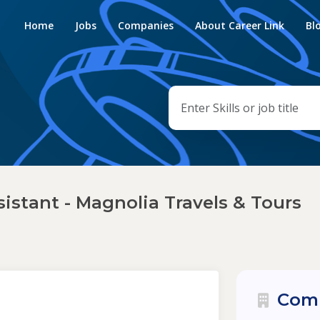
Home
Jobs
Companies
About Career Link
Bl
istant - Magnolia Travels & Tours
Comp