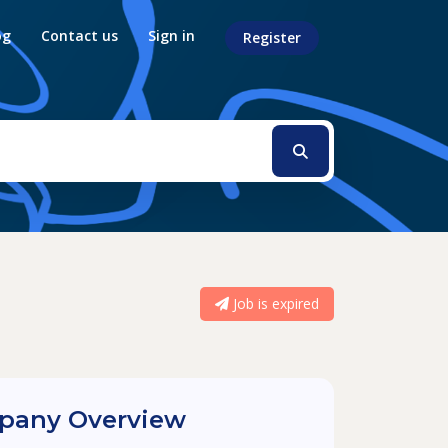
og
Contact us
Sign in
Register
Job is expired
any Overview