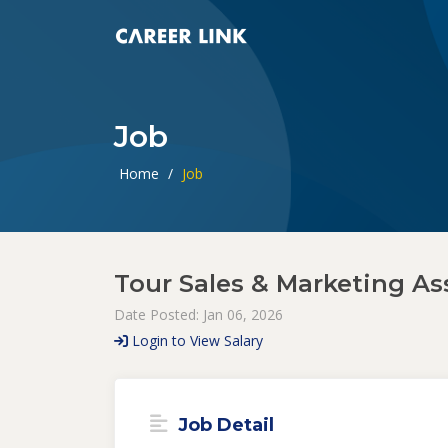
Job
Home
/
Job
Tour Sales & Marketing Ass
Date Posted: Jan 06, 2026
Login to View Salary
Job Detail