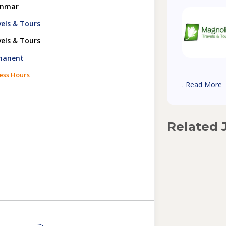
anmar
els & Tours
els & Tours
rmanent
ess Hours
.
Read More
Related 