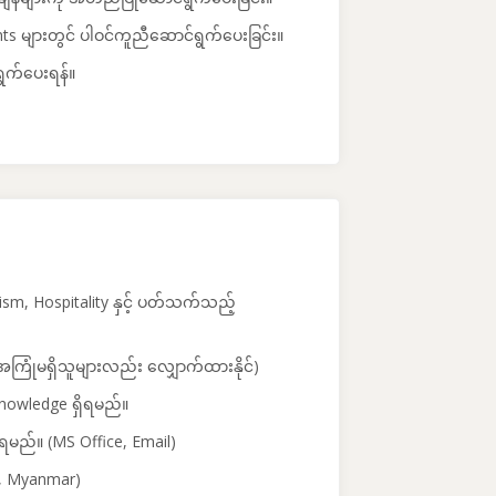
ts များတွင် ပါဝင်ကူညီဆောင်ရွက်ပေးခြင်း။
ွက်ပေးရန်။
rism, Hospitality နှင့် ပတ်သက်သည့်
အကြုံမရှိသူများလည်း လျှောက်ထားနိုင်)
Knowledge ရှိရမည်။
မည်။ (MS Office, Email)
h, Myanmar)