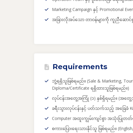
Marketing Campaign နှင့် Promotional Even
အခြားလိုအပ်သော တာဝန်များကို ကူညီဆောင်ရ
Requirements
ဘွဲ့ရရှိသူဖြစ်ရမည်။ (Sale & Marketing, Tou
Diploma/Certificate ရရှိထားသူဖြစ်ရမည်။)
လုပ်ငန်းအတွေ့အကြုံ (၁) နှစ်ရှိရမည်။ (အတွေ့
ခရီးသွားလုပ်ငန်းနှင့် ပတ်သက်သည့် အခြေခံ 
Computer အထူးကျွမ်းကျင်စွာ အသုံးပြုတတ်ရ
စကားပြော၊ရေးသားနိုင်သူ ဖြစ်ရမည်။ (Englis