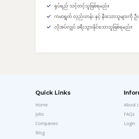
ရုပ်ရည် သင့်တင့်သူဖြစ်ရမည်။
ကမာရွတ် လှည်းတန်း နှင့် နီးသောသူများကို ဦ
လိုအပ်လျှင် ခရီးသွားနိုင်သောသူဖြစ်ရမည်။
Quick Links
Info
Home
About 
Jobs
FAQs
Companies
Login
Blog